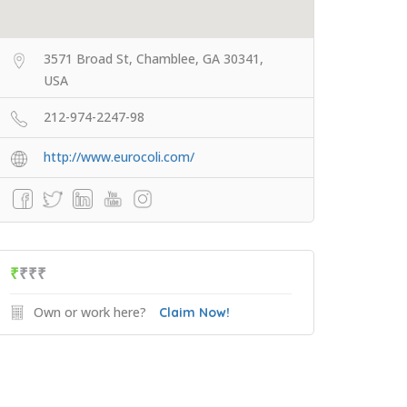
3571 Broad St, Chamblee, GA 30341,
USA
212-974-2247-98
http://www.eurocoli.com/
₹
₹₹₹
Own or work here?
Claim Now!