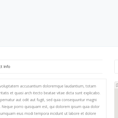
t Info
sit voluptatem accusantium doloremque laudantium, totam
tatis et quasi arch itecto beatae vitae dicta sunt explicabo.
ernatur aut odit aut fugit, sed quia consequuntur magni
t. Neque porro quisquam est, qui dolorem ipsum quia dolor
on numquam eius modi tempora incidunt ut labore et dolore